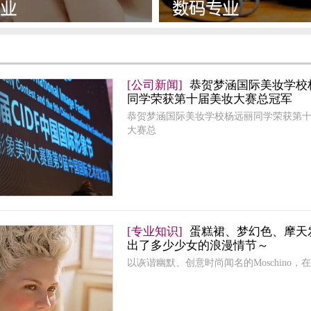
[公司新闻]
恭贺梦涵国际美妆学校
同学荣获第十届美妆大赛总冠军
恭贺梦涵国际美妆学校杨远丽同学荣获第
大赛总
[专业知识]
蛋糕裙、梦幻色、摩天
出了多少少女的浪漫情节～
以诙谐幽默、创意时尚闻名的Moschino，