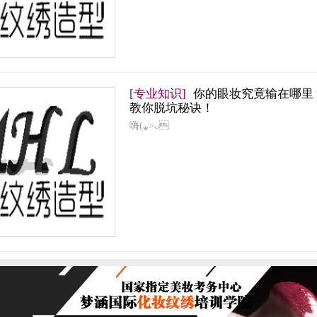
[专业知识]
你的眼妆究竟输在哪里
教你脱坑秘诀！
嗨(⁎˃ᴗ