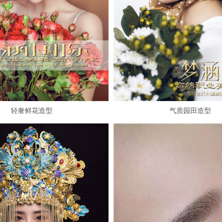
轻奢鲜花造型
气质园田造型