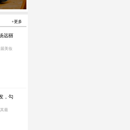
+更多
杨远丽
十届美妆
发，勾
在其最